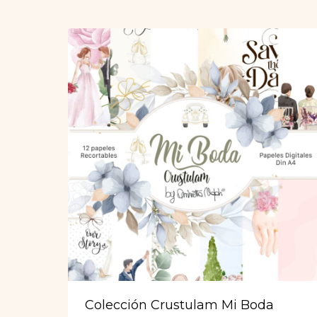
por
los
últimos
Colección Crustulam Mi Boda