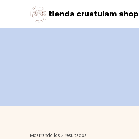
Saltar
tienda crustulam shop
al
contenido
Ordenado
Mostrando los 2 resultados