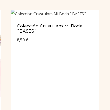
Colección Crustulam Mi Boda
¨BASES¨
8,50
€