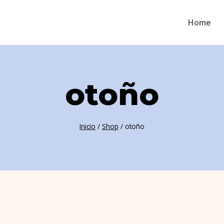
Home
otoño
Inicio
/
Shop
/
otoño