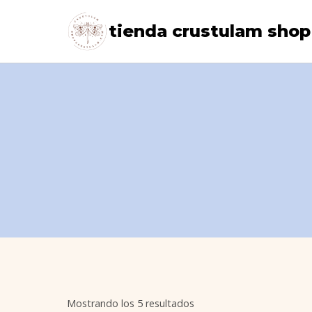
Saltar
tienda crustulam shop
al
contenido
Ordenado
Mostrando los 5 resultados